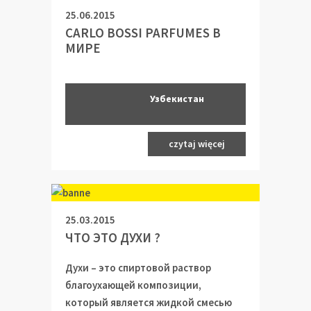
25.06.2015
CARLO BOSSI PARFUMES В
МИРЕ
Узбекистан
:
в 2014 году
czytaj więcej
Узбекистан
25.03.2015
ЧТО ЭТО ДУХИ ?
:
в 2011 году
Духи – этo спиртовой раствор
благоухающей композиции,
который является жидкой смесью