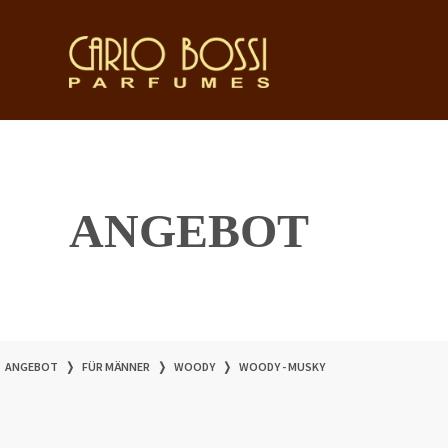
ANGEBOT
ANGEBOT
❭
FÜR MÄNNER
❭
WOODY
❭
WOODY - MUSKY