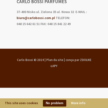
CARLO BOSSI PARFUMES
37-400 Nisko ul. Zielona 35 ul. Nowa 32 E-MAIL :
biuro@carlobossi.com.pl
TELEFON:
048 15 642 61 51 FAX: 048 15 841 22 49
Carlo Bossi © 2014 |
Plan du site
|
conçu par ZDOLNE
ŁAPY
This site uses cookies
More info
No problem