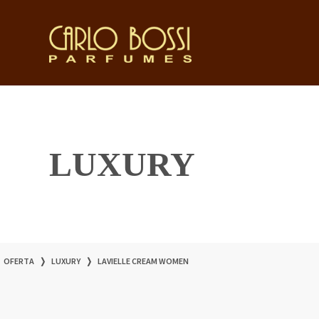
LUXURY
OFERTA
❭
LUXURY
❭
LAVIELLE CREAM WOMEN