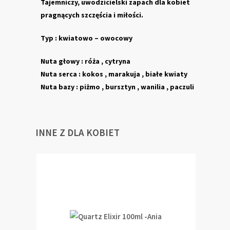
Tajemniczy, uwodzicielski zapach dla kobiet
pragnących szczęścia i miłości.
Typ : kwiatowo – owocowy
Nuta głowy : róża , cytryna
Nuta serca : kokos , marakuja , białe kwiaty
Nuta bazy : piżmo , bursztyn , wanilia , paczuli
INNE Z DLA KOBIET