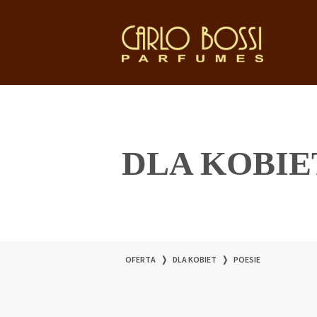
DLA KOBIE
OFERTA
❭
DLA KOBIET
❭
POESIE