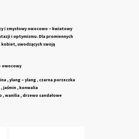
cy i zmysłowy owocowo – kwiatowy
tazji i optymizmu. Dla promiennych
h kobiet, uwodzących swoją
 – owocowy
ina , ylang – ylang , czarna porzeczka
 , jaśmin , konwalia
o , wanilia , drzewo sandałowe