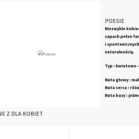
POESIE
Niezwykle kobie
zapach pełen fan
i spontanicznyc
naturalnością.
Typ : kwiatowo
Nuta głowy : mal
Nuta serca : róża
Nuta bazy : piżm
NE Z DLA KOBIET