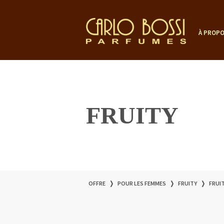
À PROPO
FRUITY
OFFRE
❭
POUR LES FEMMES
❭
FRUITY
❭
FRUIT