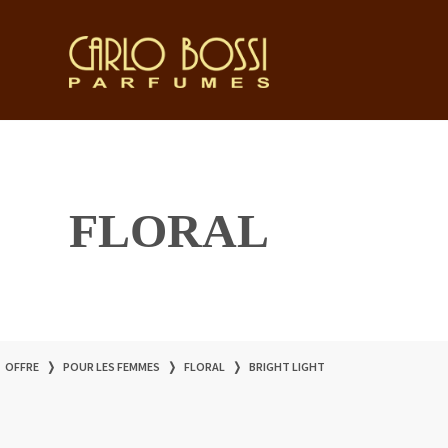
FLORAL
OFFRE
❭
POUR LES FEMMES
❭
FLORAL
❭
BRIGHT LIGHT