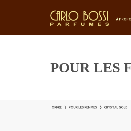
À PROPO
POUR LES
OFFRE
❭
POUR LES FEMMES
❭
CRYSTAL GOLD