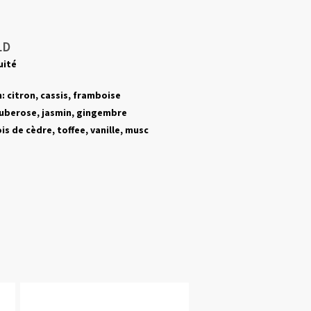
LD
uité
: citron, cassis,
framboise
uberose,
jasmin,
gingembre
is de cèdre,
toffee
, vanille, musc