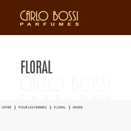
FLORAL
OFFRE
❭
POUR LES FEMMES
❭
FLORAL
❭
INSIDE