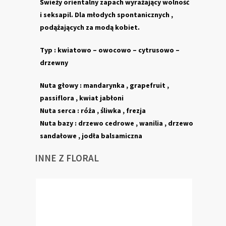
Świeży orientalny zapach wyrażający wolność
i seksapil. Dla młodych spontanicznych ,
podążających za modą kobiet.
Typ : kwiatowo – owocowo – cytrusowo –
drzewny
Nuta głowy : mandarynka , grapefruit ,
passiflora , kwiat jabłoni
Nuta serca : róża , śliwka , frezja
Nuta bazy : drzewo cedrowe , wanilia , drzewo
sandałowe , jodła balsamiczna
INNE Z FLORAL