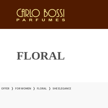
FLORAL
OFFER
❭
FOR WOMEN
❭
FLORAL
❭
SHE ELEGANCE